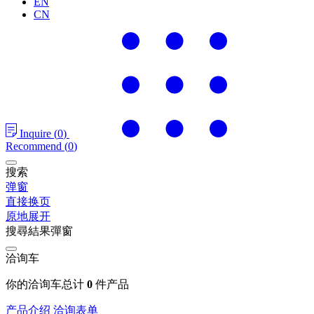
EN
CN
Inquire
(
0
)
Recommend
(
0
)
搜索
弹窗
直接换页
原地展开
搜尋結果彈窗
洽询车
你的洽询车总计
0
件产品
产品介绍
洽询表单