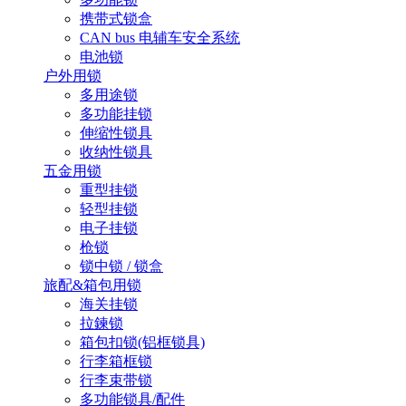
携带式锁盒
CAN bus 电辅车安全系统
电池锁
户外用锁
多用途锁
多功能挂锁
伸缩性锁具
收纳性锁具
五金用锁
重型挂锁
轻型挂锁
电子挂锁
枪锁
锁中锁 / 锁盒
旅配&箱包用锁
海关挂锁
拉鍊锁
箱包扣锁(铝框锁具)
行李箱框锁
行李束带锁
多功能锁具/配件