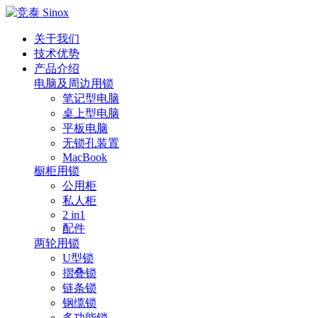
关于我们
技术优势
产品介绍
电脑及周边用锁
笔记型电脑
桌上型电脑
平板电脑
无锁孔装置
MacBook
橱柜用锁
公用柜
私人柜
2 in1
配件
两轮用锁
U型锁
摺叠锁
链条锁
钢缆锁
多功能锁