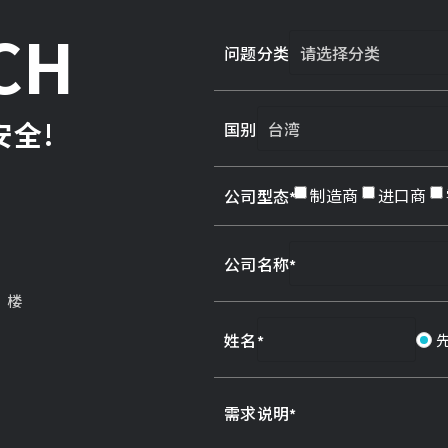
CH
问题分类
全!
国别
制造商
进口商
公司型态
公司名称
3 楼
姓名
需求说明