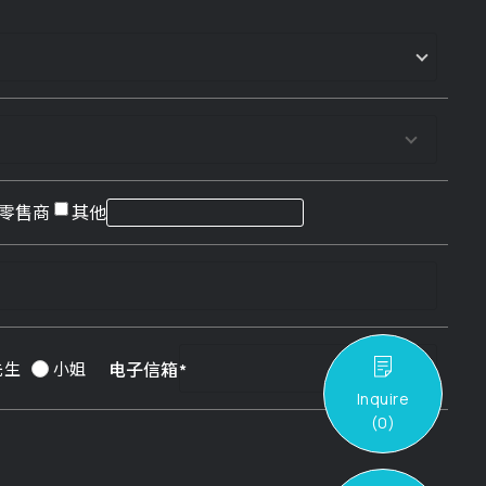
零售商
其他
电子信箱
先生
小姐
Inquire
(
0
)