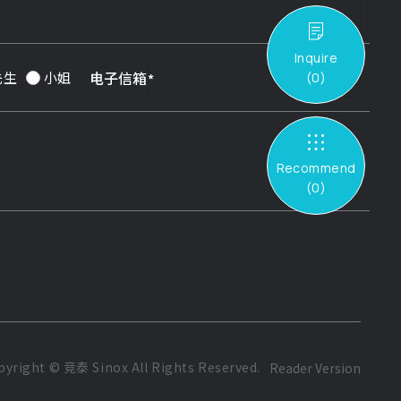
Inquire
电子信箱
先生
小姐
(
0
)
Recommend
(
0
)
pyright ©
竞泰 Sinox
All Rights Reserved.
Reader Version