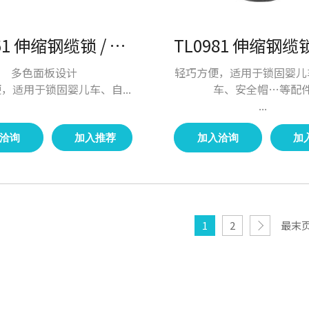
TL0961 伸缩钢缆锁 / 户外锁具
多色面板设计
轻巧方便，适用于锁固婴儿
，适用于锁固婴儿车、自...
车、安全帽…等配
...
洽询
加入推荐
加入洽询
加
1
2
最末页 