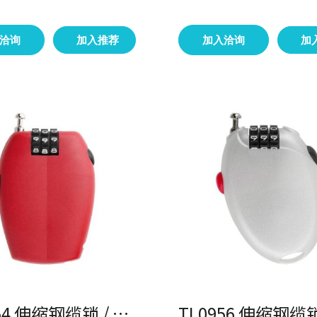
洽询
加入推荐
加入洽询
加
TL0954 伸缩钢缆锁 / 户外锁具