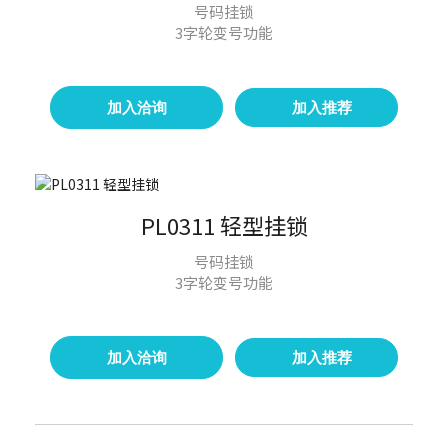
号码挂锁
3字轮变号功能
加入洽询
加入推荐
PL0311 轻型挂锁
号码挂锁
3字轮变号功能
加入洽询
加入推荐