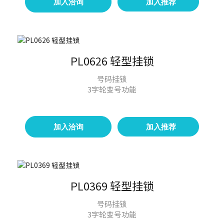
加入洽询
加入推荐
PL0626 轻型挂锁
号码挂锁
3字轮变号功能
加入洽询
加入推荐
PL0369 轻型挂锁
号码挂锁
3字轮变号功能