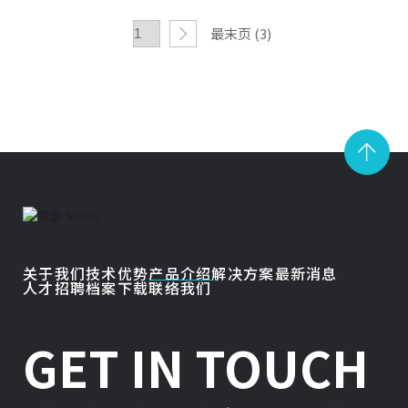
最末页 (3)
关于我们
技术优势
产品介绍
解决方案
最新消息
人才招聘
档案下载
联络我们
GET IN TOUCH