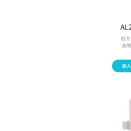
A
后方
适用
加入