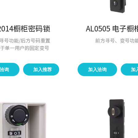
L2014橱柜密码锁
AL0505 电子
寻号功能/后方号码重置
前方寻号、变号功
于单一用户的固定变号
洽询
加入推荐
加入洽询
加