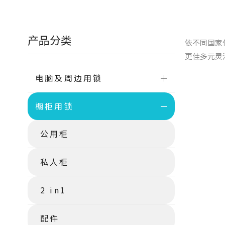
产品分类
依不同国家
更佳多元灵
电脑及周边用锁
橱柜用锁
公用柜
私人柜
2 in1
配件