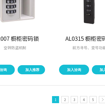
2007 橱柜密码锁
AL0315 橱柜
空转防盗机制
前方寻号、变号功
洽询
加入推荐
加入洽询
加
1
2
3
4
5