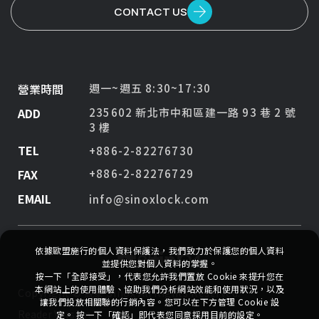
CONTACT US
營業時間
週一~週五 8:30~17:30
ADD
235602 新北市中和區建一路 93 巷 2 號
3 樓
TEL
+886-2-82276730
FAX
+886-2-82276729
EMAIL
info@sinoxlock.com
依據歐盟施行的個人資料保護法，我們致力於保護您的個人資料
並提供您對個人資料的掌握。
按一下「全部接受」，代表您允許我們置放 Cookie 來提升您在
本網站上的使用體驗、協助我們分析網站效能和使用狀況，以及
Copyright ©
競泰 Sinox
All Rights Reserved.
讓我們投放相關聯的行銷內容。您可以在下方管理 Cookie 設
Reader Version
定。 按一下「確認」即代表您同意採用目前的設定。