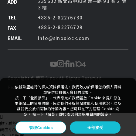
ADD
235602 新北市中和區建一路 93 巷 2 號
3 樓
TEL
+886-2-82276730
FAX
+886-2-82276729
EMAIL
info@sinoxlock.com
Copyright ©
競泰 Sinox
All Rights Reserved.
Reader Version
依據歐盟施行的個人資料保護法，我們致力於保護您的個人資料
並提供您對個人資料的掌握。
按一下「全部接受」，代表您允許我們置放 Cookie 來提升您在
本網站上的使用體驗、協助我們分析網站效能和使用狀況，以及
讓我們投放相關聯的行銷內容。您可以在下方管理 Cookie 設
定。 按一下「確認」即代表您同意採用目前的設定。
數字驗證
管理Cookies
全部接受
請由小到大，依序點擊數字